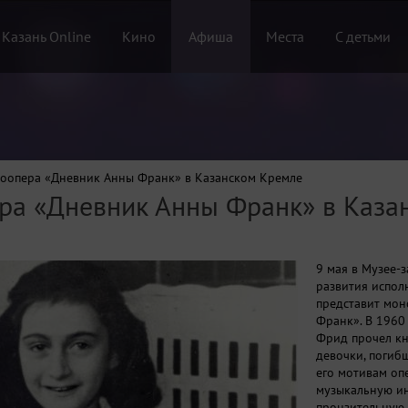
 Казань Online
Кино
Афиша
Места
С детьми
ноопера «Дневник Анны Франк» в Казанском Кремле
ра «Дневник Анны Франк» в Каза
9 мая в Музее-
развития испол
представит мон
Франк». В 1960
Фрид прочел кн
девочки, погибш
его мотивам оп
музыкальную и
пронзительную.