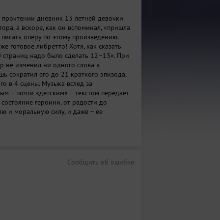
 прочтении дневник 13 летней девочки
ора, а вскоре, как он вспоминал, «пришла
 писать оперу по этому произведению.
же готовое либретто! Хотя, как сказать
0 страниц надо было сделать 12–13». При
р не изменил ни одного слова в
шь сократил его до 21 краткого эпизода,
о в 4 сцены. Музыка вслед за
ым – почти «детским» – текстом передает
состояние героини, от радости до
лю и моральную силу, и даже – ее
мор. Дневник содержит и глубокие мысли
взросления, и отражения зарождающегося
ического чувства, и яркие гротескные
атуры». В музыке монооперы воплотились
ренние психологические переживания, но и
Сообщить об ошибке
ющей действительности («Колокол
 и «портреты» соседей по вынужденному
, матери, сестры, Петера, супругов ван
ые пейзажи.