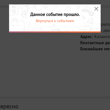
Данное событие прошло.
Вернуться к событиям
Место:
Террито
Пушечного дво
Адрес:
Казанск
Контактные д
Ближайшее ме
тересно