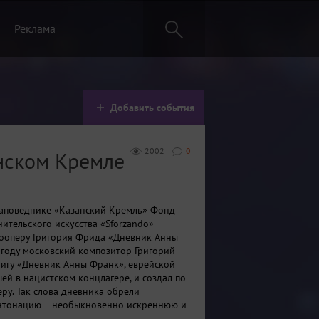
Реклама
Добавить события
2002
0
нском Кремле
заповеднике «Казанский Кремль» Фонд
нительского искусства «Sforzando»
ооперу Григория Фрида «Дневник Анны
 году московский композитор Григорий
игу «Дневник Анны Франк», еврейской
ей в нацистском концлагере, и создал по
еру. Так слова дневника обрели
нтонацию – необыкновенно искреннюю и