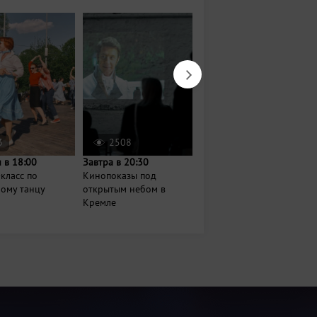
3
2508
848
 в 18:00
Завтра в 20:30
Сегодня в 18:00
класс по
Кинопоказы под
Хәрәкәттә – бәрәкәт
ному танцу
открытым небом в
Кремле