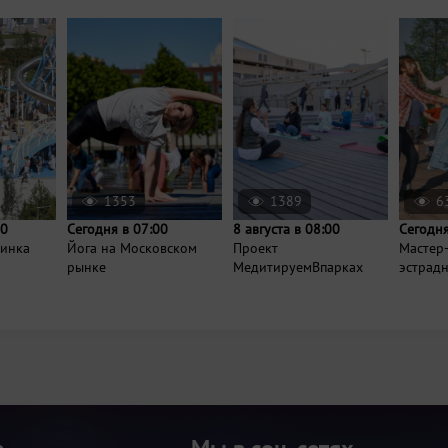
1353
1389
6
00
Сегодня в 07:00
8 августа в 08:00
Сегодня
ринка
Йога на Московском
Проект
Мастер-
рынке
МедитируемВпарках
эстрад