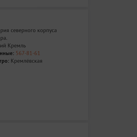
рия северного корпуса
ра.
ий Кремль
анные:
567-81-61
тро:
Кремлёвская