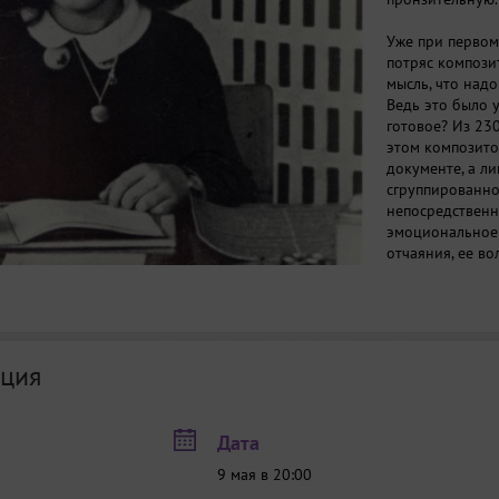
Уже при первом
потряс композит
мысль, что надо
Ведь это было у
готовое? Из 23
этом композито
документе, а ли
сгруппированног
непосредственн
эмоциональное 
отчаяния, ее во
подростковый ю
в духе романа 
первого романт
зарисовки «с н
не только внут
ция
отзвуки окружа
Вестертурма»),
заточению (отца
Дата
Даан), и звуков
9 мая в 20:00