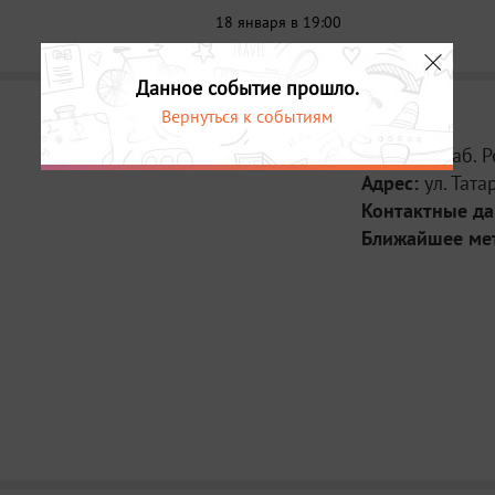
18 января в 19:00
Данное событие прошло.
Вернуться к событиям
Место:
Штаб. 
Адрес:
ул. Тата
Контактные д
Ближайшее ме