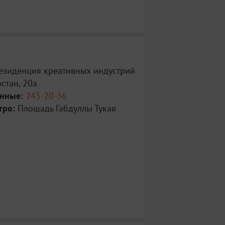
Резиденция креативных индустрий
рстан, 20а
анные:
245-20-36
тро:
Площадь Габдуллы Тукая