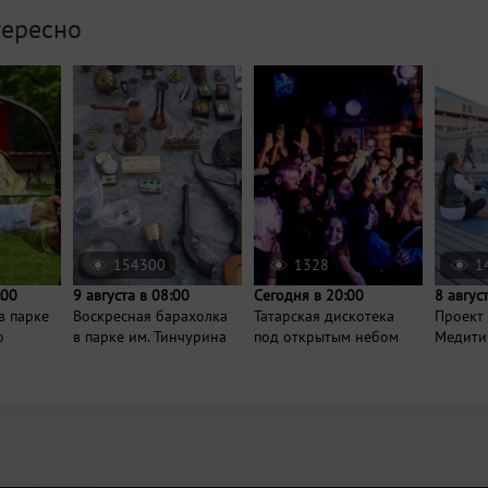
тересно
154300
1328
1
:00
9 августа в 08:00
Сегодня в 20:00
8 авгус
в парке
Воскресная барахолка
Татарская дискотека
Проект
о
в парке им. Тинчурина
под открытым небом
Медити