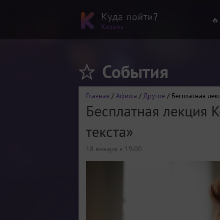
🔥
События
Главная
/
Афиша
/
Другое
/ Бесплатная лек
Бесплатная лекция 
текста»
18 января в 19:00