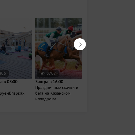
406
6707
70
та в 08:00
Завтра в 16:00
16 августа в 13:00
Праздничные скачки и
День слона в
руемВпарках
бега на Казанском
Казанском зооботсаду
ипподроме