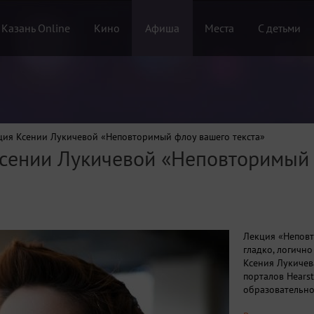
 Казань Online
Кино
Афиша
Места
С детьми
ция Ксении Лукичевой «Неповторимый флоу вашего текста»
Ксении Лукичевой «Неповторимый
Лекция «Неповт
гладко, логично
Ксения Лукичев
порталов Hearst
образовательно