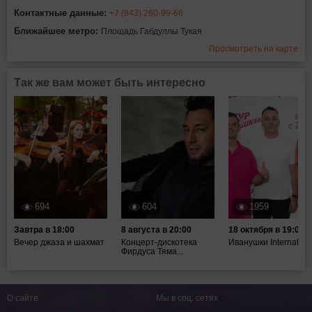
Контактные данные:
+7 (843) 260-99-66
Ближайшее метро:
Площадь Габдуллы Тукая
Просмотреть на карте
Так же вам может быть интересно
694
604
1959
Завтра в 18:00
8 августа в 20:00
18 октября в 19:00
Вечер джаза и шахмат
Концерт-дискотека
Иванушки Internation
Фирдуса Тяма...
О сайте
Мы в соц. сетях