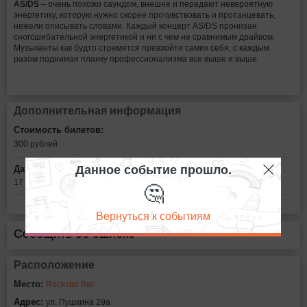
AS/DS
– очень похожи саундом, внешне и передают невероятную
энергетику, которую нужно скорее прочувствовать и протанцевать,
нежели описывать словами. Каждый концерт AS/DS пронизан
сногсшибательной энергетикой и ни с чем не сравнимым драйвом.
Музыканты как будто стремятся превзойти самих себя, с каждым
разом поднимая планку профессионализма все выше и выше.
Дополнительная информация
Стоимость билетов:
300
рублей
Данное событие прошло.
Дата:
🤔
17 марта в 21:00
Вернуться к событиям
Сообщить об ошибке
Расположение
Место:
Rockstar Bar
Адрес:
ул. Пушкина 29а