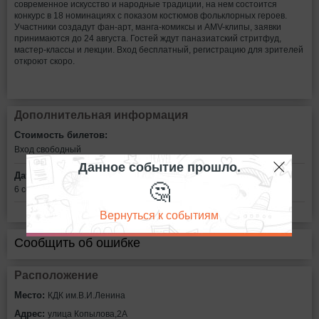
современное искусство и народные традиции, на нем состоится
конкурс в 18 номинациях с показом костюмов фольклорных героев.
Участники создадут фан-арт, манга-комиксы и AMV-клипы, заявки
принимаются до 24 августа. Гостей ждут паназиатский стритфуд,
мастер-классы и лекции. Вход бесплатный, регистрацию для зрителей
откроют скоро.
Дополнительная информация
Стоимость билетов:
Вход свободный
Данное событие прошло.
Дата:
🤔
6 сентября в 12:00
Вернуться к событиям
Сообщить об ошибке
Расположение
Место:
КДК им.В.И.Ленина
Адрес:
улица Копылова,2А