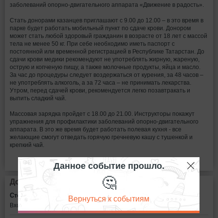
заболеваний опорно-двигательного аппарата «Движение в радость».
Стать донорами казанцев приглашают с 9.00 до 12.00 – в это время в
парке будет работать мобильный пункт по сдаче крови. Донором
может стать любой здоровый гражданин в возрасте от 18 лет с массой
тела не менее 50 кг. При себе необходимо иметь паспорт с
постоянной или временной регистрацией в Республике Татарстан. До
сдачи крови медики рекомендуют не употреблять жирную, жареную,
острую и копченую пищу, а также молочные продукты, яйца и масло.
За час до процедуры следует воздержаться от курения, за 48 часов –
не употреблять алкоголь, а за 72 часа – не принимать лекарства.
Утром, перед сдачей крови, рекомендуется легко позавтракать и
выпить сладкий чай.
Массовая зарядка пройдет с 18.00 до 21.00. Инструкторы покажут
упражнения для профилактики заболеваний опорно-двигательного
аппарата. В это же время будет работать полевая кухня - все
желающие смогут отведать горячую гречневую кашу с тушенкой и
крепкий чай.
Данное событие прошло.
🤔
Дополнительная информация
Стоимость билетов:
Вернуться к событиям
Вход свободный