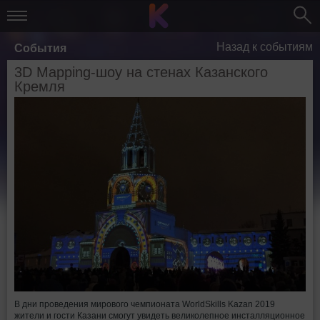
Назад к событиям
События
3D Mapping-шоу на стенах Казанского
Кремля
В дни проведения мирового чемпионата WorldSkills Kazan 2019
жители и гости Казани смогут увидеть великолепное инсталляционное