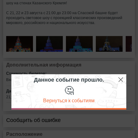
шоу на стенах Казанского Кремля!
С 21, 22 и 23 августа с 21:00 до 23:00 на Спасской башне будет
проходить световое шоу с проекцией классических произведений
мирового, российского и национального искусства.
Дополнительная информация
Стоимость билетов:
Данное событие прошло.
Вход свободный
🤔
Дата:
21, 22 и 23 августа с 21:00 до 23:00
Вернуться к событиям
Сообщить об ошибке
Расположение