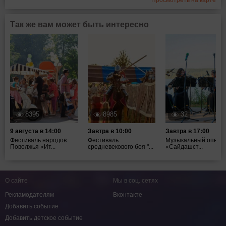
Просмотреть на карте
Так же вам может быть интересно
8395
8985
32
9 августа в 14:00
Завтра в 10:00
Завтра в 17:00
Фестиваль народов
Фестиваль
Музыкальный опен-
Поволжья «Ит...
средневекового боя "...
«Сайдашст...
О сайте
Мы в соц. сетях
Рекламодателям
Вконтакте
Добавить событие
Добавить детское событие