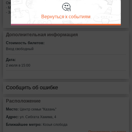
🤔
Ожидается участие:
- Miss Dj
- Закрытие площадки
Вернуться к событиям
Дополнительная информация
Стоимость билетов:
Вход свободный
Дата:
2 июля в 15:00
Сообщить об ошибке
Расположение
Место:
Центр семьи "Казань"
Адрес:
ул. Сибгата Хакима, 4
Ближайшее метро:
Козья слобода