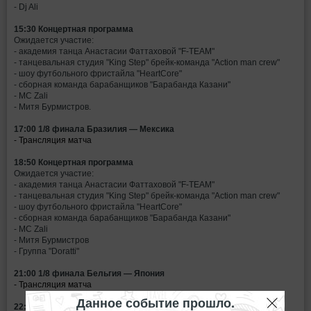
- Dj Ali
15:30 Концертная программа
Ожидается участие:
- академия танца Анастасии Фаттаховой "F-TEAM"
- танцевальная студия "King Step" брейк-команда "Action man crew"
- шоу футбольного фристайла "HeartCore"
- сборная команда барабанщиков "Барабанда Казани"
- MC Zali
- Митя Бурмистров.
17:00 1/8 финала Бразилия — Мексика
- Трансляция матча
18:50 Концертная программа
Ожидается участие:
- академия танца Анастасии Фаттаховой "F-TEAM"
- танцевальная студия "King Step" брейк-команда "Action man crew"
- шоу футбольного фристайла "HeartCore"
- сборная команда барабанщиков "Барабанда Казани"
- MC Zali
- Митя Бурмистров
- Группа "Doratti"
21:00 1/8 финала Бельгия — Япония
- Трансляция матча
Данное событие прошло.
22:50 - 23:50 Концертная программа