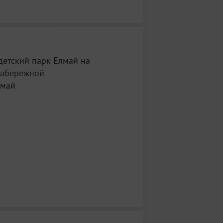
детский парк Елмай на
набережной
лмай