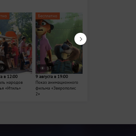
атно
Бесплатно
Бесплатно
16
17
92
та в 12:00
9 августа в 19:00
Сегодня в 16:00
аль народов
Показ анимационного
Праздничные скачки и
ья «Итиль»
фильма «Зверополис
бега на Казанском
2»
ипподроме