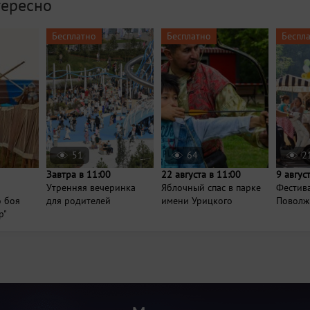
тересно
Бесплатно
Бесплатно
Беспл
51
64
2
Завтра в 11:00
22 августа в 11:00
9 авгус
Утренняя вечеринка
Яблочный спас в парке
Фестив
о боя
для родителей
имени Урицкого
Поволж
р"