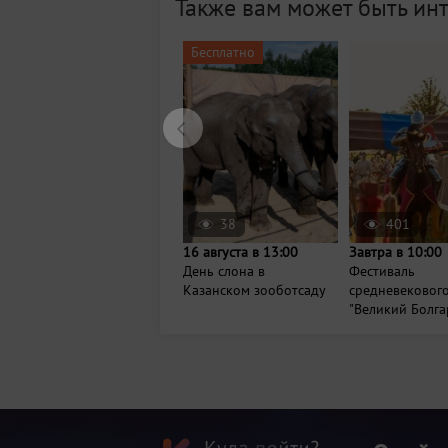
Также вам может быть ин
Бесплатно
38
401
16 августа в 13:00
Завтра в 10:00
День слона в
Фестиваль
Казанском зооботсаду
средневековог
"Великий Болга