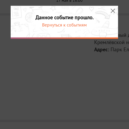
17 мая в 16:00
Данное событие прошло.
Вернуться к событиям
Место:
Новый 
Кремлёвской 
Адрес:
Парк Е