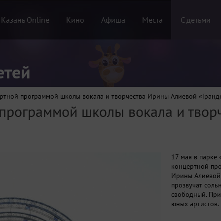
 Казань Online
Кино
Афиша
Места
С детьми
етей
ертной программой школы вокала и творчества Ирины Алиевой «Гранд
 программой школы вокала и твор
17 мая в парке
концертной про
Ирины Алиевой 
прозвучат соль
свободный. При
юных артистов.