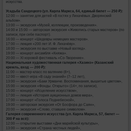
искусства.
Усадьба Сандецкого (ул. Карла Маркса, 64, единый билет — 250 ₽):
12:00 — занятие для детей «В гостях у Лихачёвых. Дворянский
альбом».
13:00 — экскурсия «Музей, коллекции, произведения».
14:00 и 15:00 — авторская экскурсия «Живопись старых мастеров» (по
записи, при себе паспорт).
16:00 — концерт «Шедевры немецких мастеров».
17:00 — лекция «200 лет И. Ф. Лихачёву».
18:00 — экскурсия по выставке «Новый взгляд».
19:00 — концерт ансамбля «Княжа».
20:00 — XI хоровой фестиваль «Со‑Творение».
Национальная художественная галерея «Хазинэ» (Казанский
кремль, вход — 200 ₽):
11:00 — мастер‑класс по валянию (8+),
12:00 — квест‑игра «В саду знаний» (7–12 лет),
13:00 — экскурсия «Баки Урманче. Воспоминания, вышитые цветом»,
15:00 — экскурсия «Фонды. Открыто» (14+, по записи),
15:00 — концерт «Исцеление искусством»,
17:00 — лекция «История аукционных домов мира»,
17:00 — концерт «Голоса Поднебесной»,
19:00 — авторская экскурсия «От Босфора до Саян»,
20:00 — экскурсия «Слово, ставшее символом».
Галерея современного искусства (ул. Карла Маркса, 57, билет —
300 ₽ на всё):
12:00 — открытие выставки «Дни марийской культуры»,
13:00 — экскурсия «Страна честных людей»,