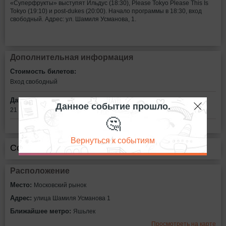
«Суперфрукты» выступят Ильдус (18:30), Please Tokyo Please This Is
Tokyo (19:10) и post-dukes (20:00). Начало программы в 18:30, вход
свободный. Адрес: ул. Шамиля Усманова, 1.
Дополнительная информация
Стоимость билетов:
Вход свободный
Дата:
Данное событие прошло.
21 мая в 18:00
🤔
Вернуться к событиям
Сообщить об ошибке
Расположение
Место:
Московский рынок
Адрес:
улица Шамиля Усманова 1
Ближайшее метро:
Яшьлек
Просмотреть на карте