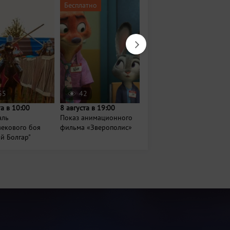
Бесплатно
Бесплатно
55
42
53
та в 10:00
8 августа в 19:00
22 августа в 11:00
аль
Показ анимационного
Яблочный спас в парке
векового боя
фильма «Зверополис»
имени Урицкого
й Болгар"