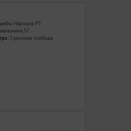
ужбы Народов РТ
авлюхина,57
тро:
Суконная слобода