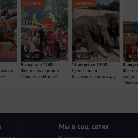
Бесплатно
Бесплатно
203
11
3
9 августа в 12:00
16 августа в 13:00
8 авгус
качки и
Фестиваль народов
День слона в
Фестив
ком
Поволжья «Итиль»
Казанском зооботсаду
средне
"Велики
е
Мы в соц. сетях
дателям
Вконтакте