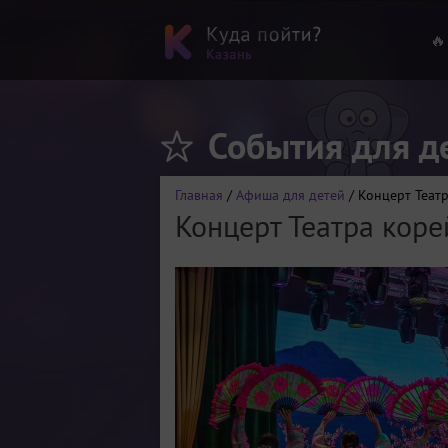
🔥
События для д
Главная
/
Афиша для детей
/ Концерт Теат
Концерт Театра коре