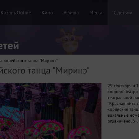
 Казань Online
Кино
Афиша
Места
С детьми
етей
ра корейского танца "Миринэ"
йского танца "Миринэ"
29 сентября в 
концерт Театра
театральной по
"Красная нить 
корейские танц
вокальные номе
ограничено, 6+.