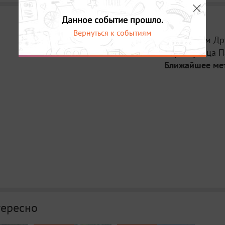
Данное событие прошло.
Вернуться к событиям
Место:
Дом Др
Адрес:
улица П
Ближайшее ме
тересно