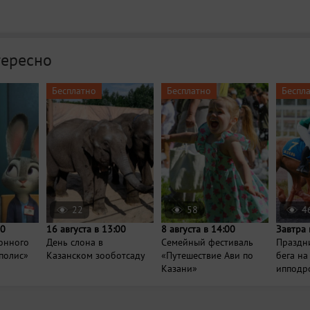
тересно
Бесплатно
Бесплатно
Беспл
22
58
4
00
16 августа в 13:00
8 августа в 14:00
Завтра 
онного
День слона в
Семейный фестиваль
Праздн
полис»
Казанском зооботсаду
«Путешествие Ави по
бега на
Казани»
ипподр