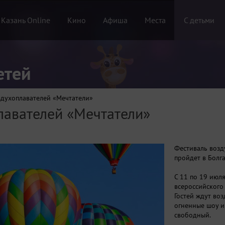
 Казань Online
Кино
Афиша
Места
С детьми
етей
здухоплавателей «Мечтатели»
лавателей «Мечтатели»
Фестиваль возд
пройдет в Болг
С 11 по 19 июл
всероссийского
Гостей ждут во
огненные шоу и
свободный.