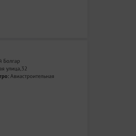
й Болгар
ая улица,32
тро:
Авиастроительная