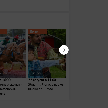
атно
Бесплатно
6
55
371
в 16:00
22 августа в 11:00
8 августа в 10:00
ичные скачки и
Яблочный спас в парке
Фестиваль
 Казанском
имени Урицкого
средневекового боя
оме
"Великий Болгар"