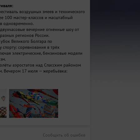
иваля:
естиваль воздушных змеев и технического
лее 100 мастер-классов и масштабный
ев одновременно.
 двухчасовые вечерние огненные шоу от
 разных регионов России.
убок Великого Болгара по
 спорту: соревнования в трёх
лючая электрические, бензиновые модели
зм.
олёты аэростатов над Спасским районом
м. Вечером 17 июля — жеребьёвка:
ают свои проекты дирижаблей для
онкурса.
сновная часть фестиваля
ей: сборка и запуск аэростатов,
о историческим образцам, а также
ные полёты воздушных шаров.
грамма
Сообщить об ошибке