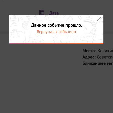
Дата
С 11 по 19 июля
Данное событие прошло.
Вернуться к событиям
Место:
Велики
Адрес:
Советск
Ближайшее ме