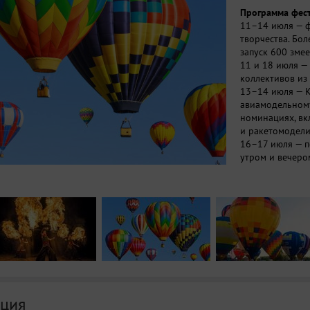
Программа фест
11–14 июля — ф
творчества. Бо
запуск 600 зме
11 и 18 июля —
коллективов из
13–14 июля — К
авиамодельному
номинациях, вк
и ракетомодели
16–17 июля — п
утром и вечеро
команды выбир
последующего к
18–19 июля — о
воздухоплавател
воссозданных п
демонстрацион
Подробная про
ция