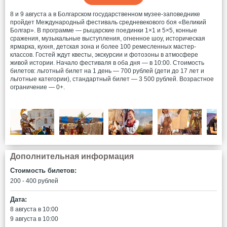
8 и 9 августа а в Болгарском государственном музее-заповеднике
пройдет Международный фестиваль средневекового боя «Великий
Болгар». В программе — рыцарские поединки 1×1 и 5×5, конные
сражения, музыкальные выступления, огненное шоу, историческая
ярмарка, кухня, детская зона и более 100 ремесленных мастер-
классов. Гостей ждут квесты, экскурсии и фотозоны в атмосфере
живой истории. Начало фестиваля в оба дня — в 10:00. Стоимость
билетов: льготный билет на 1 день — 700 рублей (дети до 17 лет и
льготные категории), стандартный билет — 3 500 рублей. Возрастное
ограничение — 0+.
Дополнительная информация
Стоимость билетов:
200 - 400 рублей
Дата:
8 августа в 10:00
9 августа в 10:00