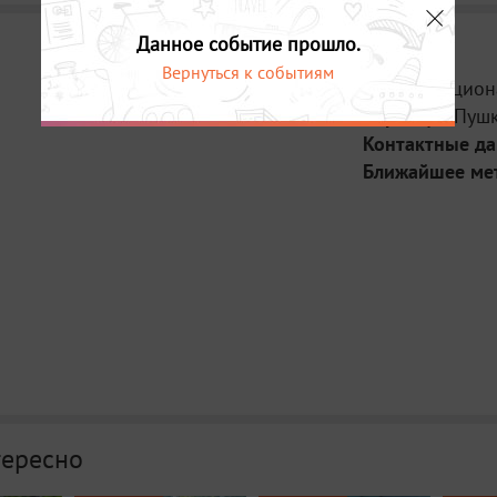
Данное событие прошло.
Вернуться к событиям
Место:
Национ
Адрес:
ул. Пушк
Контактные д
Ближайшее ме
тересно