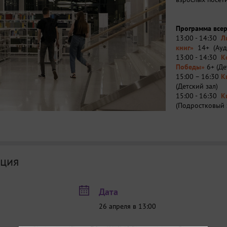
Программа всер
13:00 - 14:30
Л
книг»
14+ (Ауд
13:00 - 14:30
К
Победы»
6+ (Де
15:00 – 16:30
К
(Детский зал)
15:00 - 16:30
К
(Подростковый 
17:00 - 19:00
О
(Универсальный
18:00 – 19:00
Э
250 - 500 рубле
19.00-20.00
Теа
ция
перфоманс «Ә
19:00 – 21:00 
придет тот день
Дата
26 апреля в 13:00