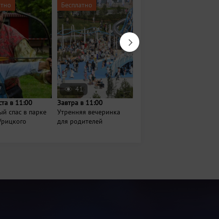
атно
Бесплатно
Бесплатно
7
41
23
ста в 11:00
Завтра в 11:00
16 августа в 13:00
й спас в парке
Утренняя вечеринка
День слона в
Урицкого
для родителей
Казанском зооботсаду