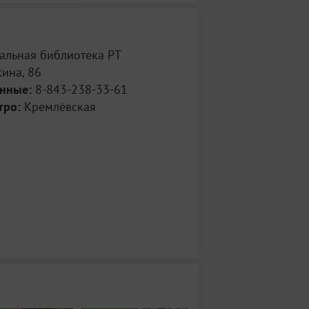
альная библиотека РТ
ина, 86
анные:
8-843-238-33-61
тро:
Кремлёвская