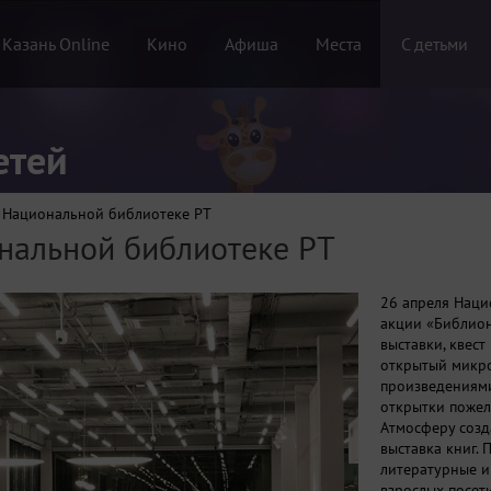
 Казань Online
Кино
Афиша
Места
С детьми
етей
 Национальной библиотеке РТ
нальной библиотеке РТ
26 апреля Наци
акции «Библион
выставки, квест
открытый микро
произведениями
открытки пожел
Атмосферу созд
выставка книг.
литературные и
взрослых посети