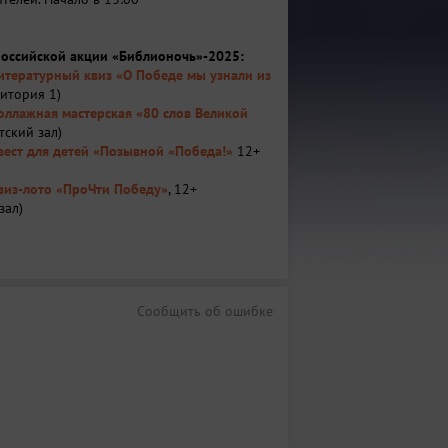
оссийской акции «Библионочь»-2025:
итературный квиз «О Победе мы узнали из
итория 1)
оллажная мастерская «80 слов Великой
тский зал)
вест для детей «Позывной «Победа!»
12+
виз-лото «ПроЧти Победу»
, 12+
зал)
ткрытый микрофон «Свои герои»
 читальный зал)
кскурсия «Хранители памяти»
(билеты
й)
тральная площадка «MOÑ» пластический
Сообщить об ошибке
ЛИФ»
(700 - 1300 рублей)
Отчетный концерт Кружка хора «Я знаю
 ...» билеты закончились