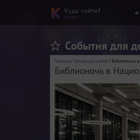
🔥
События для д
Главная
/
Афиша для детей
/ Библионочь в
Библионочь в Нацио