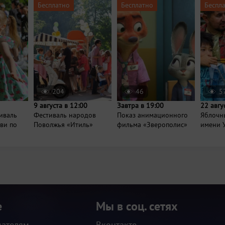
Бесплатно
Бесплатно
Беспл
204
46
5
9 августа в 12:00
Завтра в 19:00
22 авгу
иваль
Фестиваль народов
Показ анимационного
Яблочны
ви по
Поволжья «Итиль»
фильма «Зверополис»
имени 
е
Мы в соц. сетях
дателям
Вконтакте