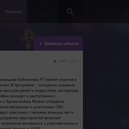
Реклама
Добавить события
1019
0
ональная библиотека РТ примет участие в
очь». В программе – экскурсии, книжные
 и квиз для детей и подростков, мастерская,
фон, концерт и выступления с
 о Героях войны. Можно отправить
аний ветеранам и участникам СВО.
адут пластинки с песнями военных лет и
 Программа мероприятий включает
 творческие активности с участием юных и
телей. Начало в 13:00