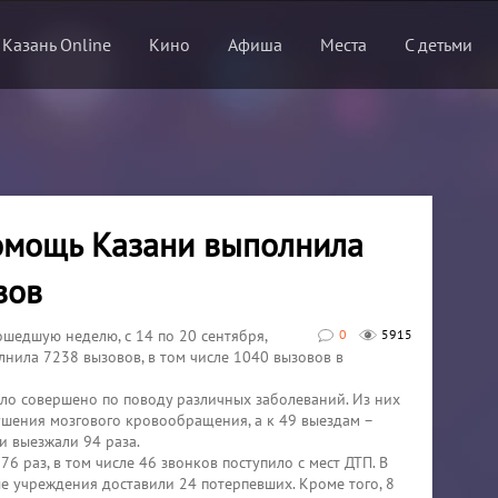
 Казань Online
Кино
Афиша
Места
С детьми
омощь Казани выполнила
вов
рошедшую неделю, с 14 по 20 сентября,
0
5915
нила 7238 вызовов, в том числе 1040 вызовов в
ло совершено по поводу различных заболеваний. Из них
ушения мозгового кровообращения, а к 49 выездам –
и выезжали 94 раза.
6 раз, в том числе 46 звонков поступило с мест ДТП. В
ые учреждения доставили 24 потерпевших. Кроме того, 8