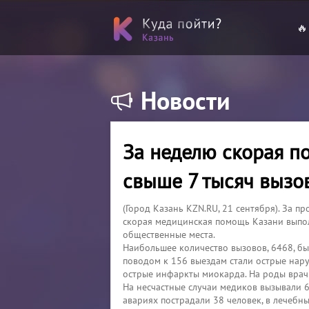
🔥
Новости
За неделю скорая п
свыше 7 тысяч вызо
(Город Казань KZN.RU, 21 сентября). За п
скорая медицинская помощь Казани выпол
общественные места.
Наибольшее количество вызовов, 6468, бы
поводом к 156 выездам стали острые нар
острые инфаркты миокарда. На роды врач
На несчастные случаи медиков вызывали 67
авариях пострадали 38 человек, в лечебн