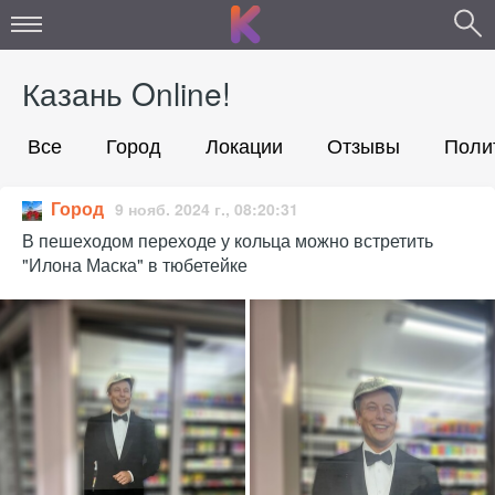
Казань Online!
Все
Город
Локации
Отзывы
Поли
Город
9 нояб. 2024 г., 08:20:31
В пешеходом переходе у кольца можно встретить
"Илона Маска" в тюбетейке