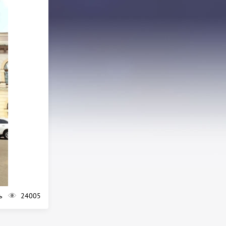
ь
24005