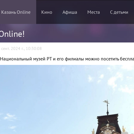
 Казань Online
Кино
Афиша
Места
С детьми
Online!
 сент. 2024 г., 10:30:08
 Национальный музей РТ и его филиалы можно посетить беспла