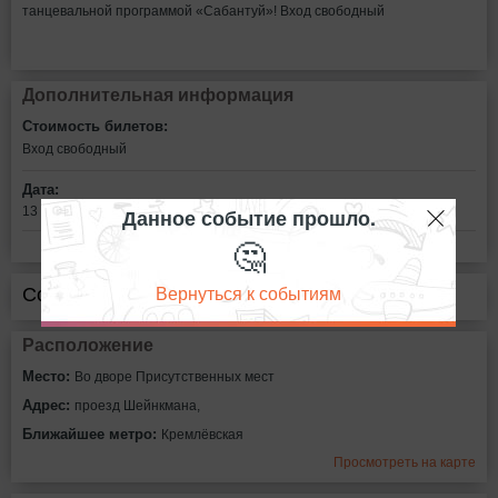
танцевальной программой «Сабантуй»! Вход свободный
Дополнительная информация
Стоимость билетов:
Вход свободный
Дата:
Данное событие прошло.
13 июля в 18:00
🤔
Вернуться к событиям
Сообщить об ошибке
Расположение
Место:
Во дворе Присутственных мест
Адрес:
проезд Шейнкмана,
Ближайшее метро:
Кремлёвская
Просмотреть на карте