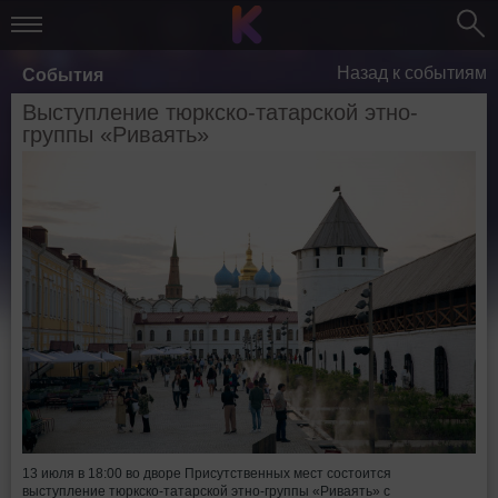
Назад к событиям
События
Выступление тюркско-татарской этно-
группы «Риваять»
13 июля в 18:00 во дворе Присутственных мест состоится
выступление тюркско-татарской этно-группы «Риваять» с