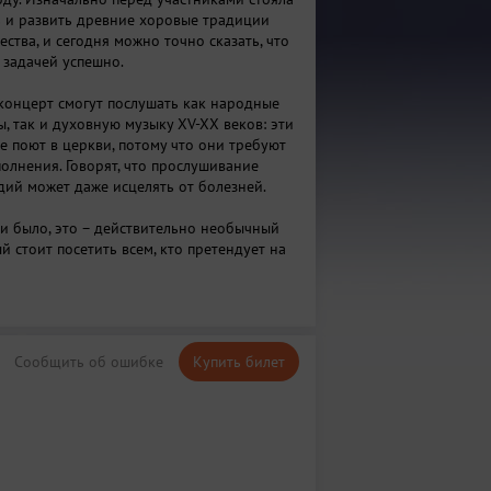
ь и развить древние хоровые традиции
ства, и сегодня можно точно сказать, что
 задачей успешно.
онцерт смогут послушать как народные
, так и духовную музыку XV-XX веков: эти
е поют в церкви, потому что они требуют
полнения. Говорят, что прослушивание
ий может даже исцелять от болезней.
ни было, это – действительно необычный
й стоит посетить всем, кто претендует на
его меломана.
Сообщить об ошибке
Купить билет