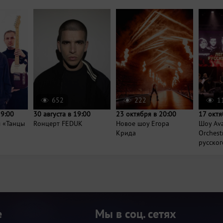
652
222
1
19:00
30 августа в 19:00
23 октября в 20:00
17 октя
ы «Танцы
Rонцерт FEDUK
Новое шоу Егора
Шоу Ava
Крида
Orchest
русского
е
Мы в соц. сетях