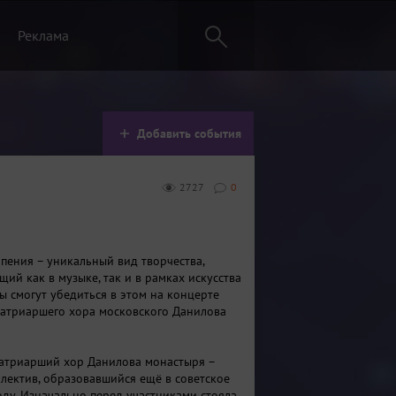
Реклама
Добавить события
2727
0
пения – уникальный вид творчества,
ий как в музыке, так и в рамках искусства
ы смогут убедиться в этом на концерте
атриаршего хора московского Данилова
атриарший хор Данилова монастыря –
лектив, образовавшийся ещё в советское
оду. Изначально перед участниками стояла