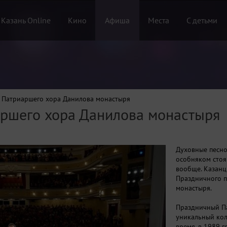
 Казань Online
Кино
Афиша
Места
С детьми
 Патриаршего хора Данилова монастыря
ршего хора Данилова монастыря
Духовные песно
особняком стоящ
вообще. Казанц
Праздничного п
монастыря.
Праздничный П
уникальный кол
время, в 1989 г