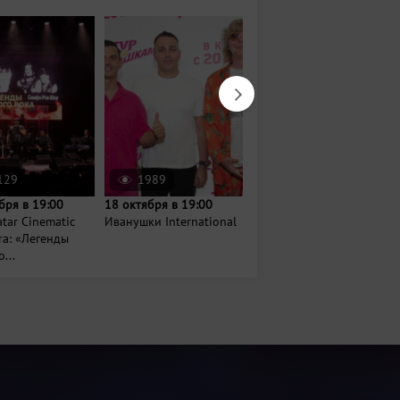
129
1989
2651
бря в 19:00
18 октября в 19:00
11 августа в 20:00
tar Cinematic
Иванушки International
Xolidayboy
ra: «Легенды
...