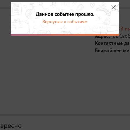
Данное событие прошло.
Вернуться к событиям
Место:
ГБКЗ и
Адрес:
пл. Сво
Контактные д
Ближайшее ме
тересно