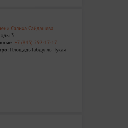
мени Салиха Сайдашева
боды 3
анные:
+7 (843) 292-17-17
тро:
Площадь Габдуллы Тукая