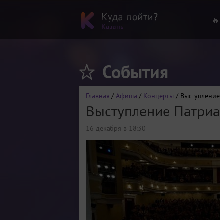
🔥
События
Главная
/
Афиша
/
Концерты
/ Выступление
Выступление Патриа
16 декабря в 18:30