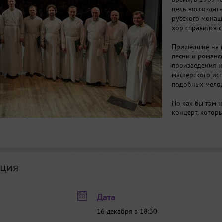
цель воссоздат
русского монаше
хор справился с
Пришедшие на к
песни и романсы
произведения н
мастерского ис
подобных мелод
Но как бы там 
концерт, которы
звание настоящ
ция
Дата
16 декабря в 18:30