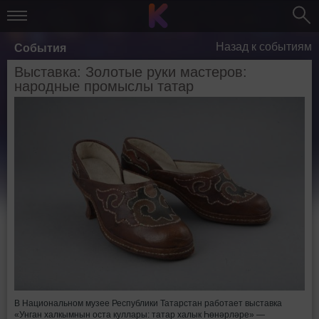
Назад к событиям
События
Выставка: Золотые руки мастеров:
народные промыслы татар
В Национальном музее Республики Татарстан работает выставка
«Унган халкымнын оста куллары: татар халык Һөнəрлəре» —