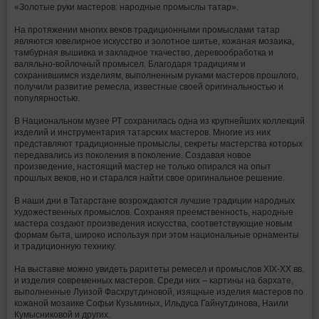
«Золотые руки мастеров: народные промыслы татар».
На протяжении многих веков традиционными промыслами татар
являются ювелирное искусство и золотное шитье, кожаная мозаика,
тамбурная вышивка и закладное ткачество, деревообработка и
валяльно-войлочный промысел. Благодаря традициям и
сохранившимся изделиям, выполненным руками мастеров прошлого,
получили развитие ремесла, известные своей оригинальностью и
популярностью.
В Национальном музее РТ сохранилась одна из крупнейших коллекций
изделий и инструментария татарских мастеров. Многие из них
представляют традиционные промыслы, секреты мастерства которых
передавались из поколения в поколение. Создавая новое
произведение, настоящий мастер не только опирался на опыт
прошлых веков, но и старался найти свое оригинальное решение.
В наши дни в Татарстане возрождаются лучшие традиции народных
художественных промыслов. Сохраняя преемственность, народные
мастера создают произведения искусства, соответствующие новым
формам быта, широко используя при этом национальные орнаменты
и традиционную технику.
На выставке можно увидеть раритеты ремесел и промыслов XIX-XX вв.
и изделия современных мастеров. Среди них – картины на бархате,
выполненные Луизой Фасхрутдиновой, изящные изделия мастеров по
кожаной мозаике Софьи Кузьминых, Ильдуса Гайнутдинова, Наили
Кумысниковой и других.