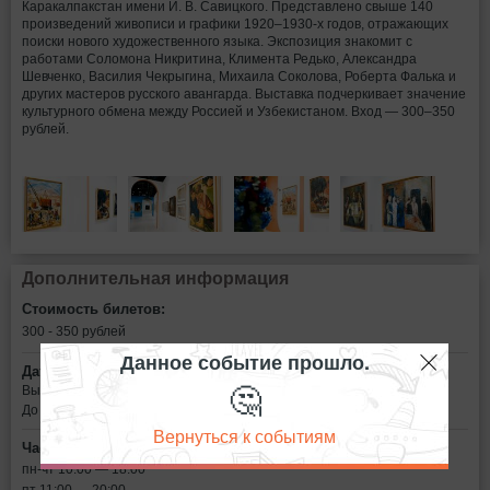
Каракалпакстан имени И. В. Савицкого. Представлено свыше 140
произведений живописи и графики 1920–1930-х годов, отражающих
поиски нового художественного языка. Экспозиция знакомит с
работами Соломона Никритина, Климента Редько, Александра
Шевченко, Василия Чекрыгина, Михаила Соколова, Роберта Фалька и
других мастеров русского авангарда. Выставка подчеркивает значение
культурного обмена между Россией и Узбекистаном. Вход — 300–350
рублей.
Дополнительная информация
Стоимость билетов:
300 - 350
рублей
Данное событие прошло.
Дата:
🤔
Выставка будет работать
До 5 апреля
Вернуться к событиям
Часы работы:
пн-чт 10:00 — 18:00
пт 11:00 — 20:00