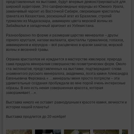
представленные на выставке, будут впервые демонстрироваться для
широкой аудитории. Это сапфировидные корунды из Южного Урала,
заманчивый чароит из Восточной Сибири, сверкающие кристаллы
граната из Казахстана, роскошный агат из Бразилии, строгий
турмалин из Мадагаскара, аквамарин цвета морской волны из
Забайкалья и загадочный арагонит из Узбекистана.
Разнообразно по форме и размерам царство минералов – друзы
горного хрусталя, натеки малахита, кристаллы турмалинов, топазов,
аквамаринов и корундов – всё расцвечено в краски закатов, морской
волны и весенней травы.
Огранка кристаллов не нуждается в мастерстве ювелиров: природа
сама придала минералам совершенство геометрических форм. Около
ста экспонатов, представленных на выставке, подтверждают слова
знаменитого русского минералога, академика, поэта камня Александра
Евгеньевича Ферсмана « …минералы меня просто потрясли – эти
удивительные создания пробуждали во мне порой очень интересные
образы. В них есть некая совершенная красота, которая
завораживает…».
Выставка никого не оставит равнодушным к красоте камня, вечности и
истории нашей планеты!
Выставка продлится до 20 ноября!