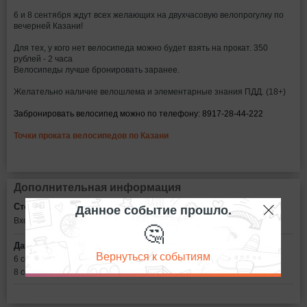
6 и 8 сентября ждут всех желающих на двухчасовую велопрогулку по
вечерней Казани!
Для тех, у кого нет велосипеда можно будет взять на прокат. 350
рублей - 2 часа
Велосипеды лучше бронировать заранее.
Желательно наличие велошлема и элементарные знания ПДД. (18+)
Забронировать велосипед можно по телефону: 8917-28-44-222
Точки проката велосипедов по Казани
Дополнительная информация
Данное событие прошло.
Стоимость билетов:
Вход свободный
🤔
Дата:
Вернуться к событиям
6 сентября в 18:30
8 сентября в 18:30