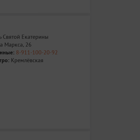
ь Святой Екатерины
а Маркса, 26
анные:
8-911-100-20-92
тро:
Кремлёвская