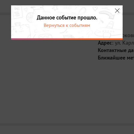
Данное событие прошло.
Вернуться к событиям
Место:
Церков
Адрес:
ул. Карл
Контактные д
Ближайшее ме