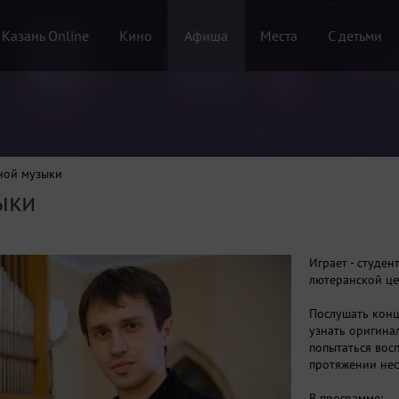
 Казань Online
Кино
Афиша
Места
С детьми
ной музыки
ыки
Играет - студен
лютеранской це
Послушать
конц
узнать оригина
попытаться восп
протяжении нес
В программе: