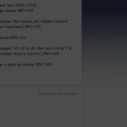
тьян Бах (1685-1750)
 фа мажор BWV 540
людия "Nun komm, der Heiden Heiland"
ов Спаситель") BWV 659
 минор BWV 562
юдия "Ich ruf zu dir, Herr Jesu Christ" ("Я
 Господи Иисусе Христе") BWV 639
rgo и фуга до мажор BWV 545
людия "Schmücke dich, o liebe Seele"
душа") BWV 654
льсон-Бартольди (1809-1847)
Сообщить об ошибке
№ 1 фа минор,
на хорал „Was mein Gott will,
eit”
(“Чего хочет Господь – всё
legro moderato e serioso – II. Adagio -
– III.
vo – IV. Allegro assai vivace