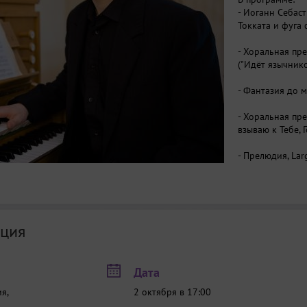
- Иоганн Себас
Токката и фуга
- Хоральная пре
("Идёт язычник
- Фантазия до
- Хоральная прел
взываю к Тебе,
- Прелюдия, La
- Хоральная пре
("Укрась себя, 
- Феликс Менде
ция
Соната соч.65 
das g’scheh’ allz
сбывается”)
I.Al
Дата
Andante recitati
я,
2 октября в 17:00