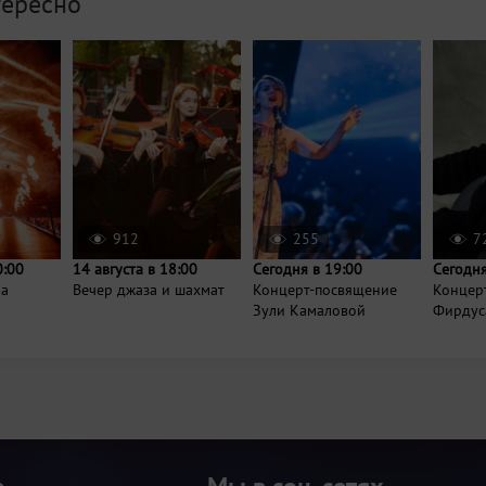
тересно
912
255
7
0:00
14 августа в 18:00
Сегодня в 19:00
Сегодня
ра
Вечер джаза и шахмат
Концерт-посвящение
Концер
Зули Камаловой
Фирдус