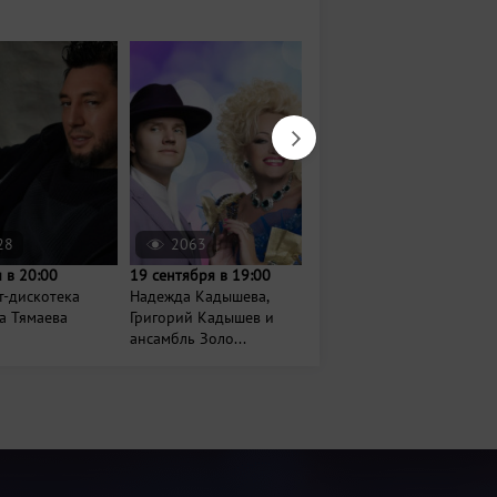
28
2063
2001
 в 20:00
19 сентября в 19:00
18 октября в 19:00
т-дискотека
Надежда Кадышева,
Иванушки International
а Тямаева
Григорий Кадышев и
ансамбль Золо...