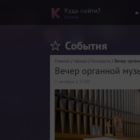
🔥
События
Главная
/
Афиша
/
Концерты
/ Вечер орган
Вечер органной муз
2 октября в 17:00