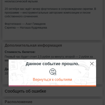
неоклассической музыки.
20 октября вас ждёт вечер фортепиано в сопровождении скрипки. В
программе —инструментальные авторские композиции и песни
собственного сочинения.
Фортепиано — Азат Гимадеев
Скрипка — Наташа Кудрявцева
Дополнительная информация
Стоимость билетов:
Первый час будет стоит 2,5 рубля за минуту; второй — 2 рубля за
минуту; третий, четвертый и пятый — 1 рубль за минуту.
Данное событие прошло.
🤔
Дата:
20 октября в 19:00
Вернуться к событиям
Сообщить об ошибке
Расположение