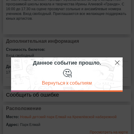
программой школы вокала и творчества Ирины Алиевой «Гранде». С
16:00 до 17:30 на сцене прозвучат сольные и ансамблевые номера
учеников. Вход свободный. Приглашаются все желающие поддержать
юных артистов.
Дополнительная информация
Стоимость билетов:
Вход свободный
Данное событие прошло.
Дата:
🤔
17 мая в 16:00
Вернуться к событиям
Сообщить об ошибке
Расположение
Место:
Новый детский парк Елмай на Кремлёвской набережной
Адрес:
Парк Елмай
Просмотреть на карте