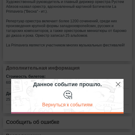
Художественный руководитель и главный дирижер оркестра Рустем
Абязов назвал оркестр, вдохновленный картиной Ботичелли La
Primavera ("Весна" - ит.).
Репертуар оркестра включает более 1200 сочинений, среди них
произведения крупной формы западноевропейских, русских и
татарских композиторов, а также оркестровые миниатюры от барокко
до джаза и рока. Оркестр записал 25 альбомов.
La Primavera является участником многих музыкальных фестивалей!
Дополнительная информация
Стоимость билетов:
Данное событие прошло.
600
рублей
🤔
Дата:
25 сентября в 11:00
Вернуться к событиям
Сообщить об ошибке