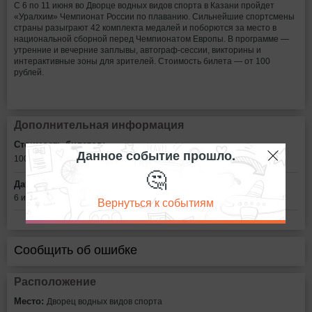
С 6 по 11 июня во Дворце водных видов спорта в Казани пройдет
«Уралхим» Чемпионат России по плаванию. Сильнейшие спортсмены
страны разыграют 42 комплекта медалей и поборются за место в
национальной сборной перед Чемпионатом Европы. В программе —
утренние и вечерние заплывы, автограф-сессии, викторины и
интерактивные зоны для зрителей. Стоимость билета — от 100
рублей.
Дополнительная информация
Стоимость билетов:
Данное событие прошло.
100
рублей
🤔
Дата:
6 июня в 9:00 и 16:20, 7 - 11 июня в 9:00 и 17:00
Вернуться к событиям
Сообщить об ошибке
Расположение
Место:
Дворец водных видов спорта