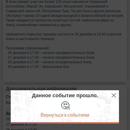
В боях примут участие более 120 спортсменов из Чувашской
республики, Марий Эл, Кировской, Московской, Ульяновской и
Самарской областей, Республики Тува, Татарстана и других регионов.
Обслужат турнир 20 судей международной и всероссийской категорий.
Также ожидается прибытие почетных гостей: чемпионов мира по
боксу, олимпийских чемпионов и других.
Церемония открытия турнира состоится 26 декабря в 18.00 в Центре
бокса и настольного тенниса.
Программа соревнований:
- 26 декабря в 17.00 – начало предварительных боев,
- 27 декабря в 17.00 – начало предварительных боев,
- 28 декабря в 17.00 – начало полуфинальных боев,
- 29 декабря в 17.00 – финальные бои.
Дополнительная информация
Данное событие прошло.
Стоимость билетов:
🤔
Вход свободный
Дата:
Вернуться к событиям
26 декабря в 17:00
27 декабря в 17:00