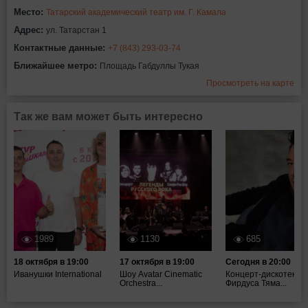
Место:
Татарский академический театр им. Г. Камала
Адрес:
ул. Татарстан 1
Контактные данные:
+7 (843) 293-03-74
Ближайшее метро:
Площадь Габдуллы Тукая
Просмотреть на карте
Так же вам может быть интересно
1989
1130
685
18 октября в 19:00
17 октября в 19:00
Сегодня в 20:00
Иванушки International
Шоу Avatar Cinematic
Концерт-дискотека
Orchestra...
Фирдуса Тяма...