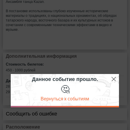
Ансамбля танца Kazan.
В постановке использованы глубоко изученные исторические
материалы о традициях, о национальных орнаментах, об обрядах
татарского народа, восточного базара и их культурных истоков в
сочетании с современными техническими эффектами в видео и
музыке.
Дополнительная информация
Стоимость билетов:
450 - 1000
рублей
Данное событие прошло.
Дата:
🤔
28 ноября в 19:00
29 ноября в 19:00
Вернуться к событиям
Сообщить об ошибке
Расположение