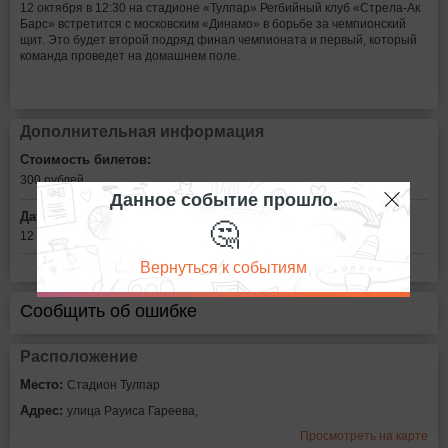
12 октября в 12:30 на стадионе «Тулпар» Регбийный клуб «Стрела-Ак
Барс» встретится с московским «Динамо» в борьбе за чемпионский
щит. Это будет второй подряд финал чемпионата и первый, который
команда проведет на домашнем поле.
Дополнительная информация
Стоимость билетов:
300
рублей
Данное событие прошло.
Дата:
🤔
12 октября в 12:30
Вернуться к событиям
Сообщить об ошибке
Расположение
Место:
Стадион Тулпар
Адрес:
улица Рауиса Гареева,
Просмотреть на карте