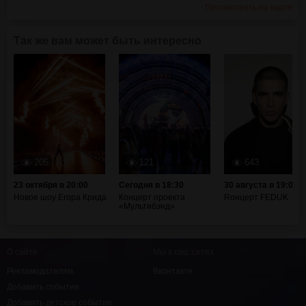
Просмотреть на карте
Так же вам может быть интересно
205
121
643
23 октября в 20:00
Сегодня в 18:30
30 августа в 19:00
Новое шоу Егора Крида
Концерт проекта
Rонцерт FEDUK
«Мультибэнд»
О сайте
Мы в соц. сетях
Рекламодателям
Вконтакте
Добавить событие
Добавить детское событие