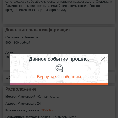
сочетающих в себе абсурдность, гениальность, жестокость, Сидоджи и
Рамирес готовы разорвать на малейшие атомы города России,
представив свою концертную программу.
Дополнительная информация
Стоимость билетов:
500 - 800
рублей
Дата:
Данное событие прошло.
10 октября в 19:00
🤔
Вернуться к событиям
Сообщить об ошибке
Расположение
Место:
Маяковский. Желтая кофта
Адрес:
Маяковского 24
Контактные данные:
264-39-80
Ближайшее метро:
Площадь Габдуллы Тукая