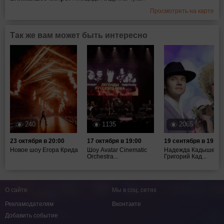
Просмотреть на карте
Так же вам может быть интересно
240
1135
2065
23 октября в 20:00
17 октября в 19:00
19 сентября в 19:00
Новое шоу Егора Крида
Шоу Avatar Cinematic
Надежда Кадышева,
Orchestra...
Григорий Кад...
О сайте
Мы в соц. сетях
Рекламодателям
Вконтакте
Добавить событие