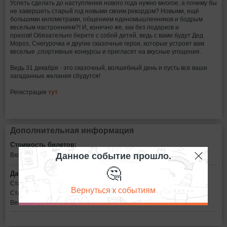
Успеть сделать до наступления нового года нужно многое, а почему бы
не завершить старый год новыми своим рекордом? Новыми, ещё
большими километрами, общением единомышленников и бодрым
веселым настроением?! И, конечно же, как без подарков и
призов! Обязательно берите с собой детей, ведь с вами будут Дед
Мороз, Снегурочка и другие сказочные герои, которые устроят вам
веселые ,спортивные конкурсы и пригласят на вкусные угощения.
Ведь 31 декабря - это сказочный, волшебный день и пусть все ваши
загаданные желания сбудутся!
Регистрация
тут
Дополнительная информация
Стоимость билетов:
Данное событие прошло.
Вход свободный
🤔
Дата:
Старт на 15 км — 8.00
Вернуться к событиям
Старт на 5 км — 9.00
Весь праздник с 8.00 до 11.00