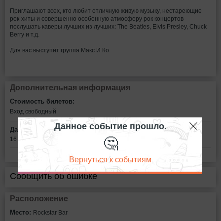
Приглашают всех, кто любит отличную живую музыку, нестареющие
рок-хиты и совершенно особенную атмосферу рок концертов
послушать каверы лучших из лучших: The Beatles, Elvis Presley, Chuck
Berry и т.д.
Для вас выступит группа Макс И Ко
Дополнительная информация
Стоимость билетов:
Вход свободный
Данное событие прошло.
Дата:
🤔
16 декабря в 21:00
Вернуться к событиям
Сообщить об ошибке
Расположение
Место:
Rockstar Bar