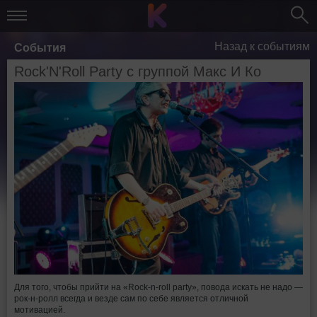
Назад к событиям
События
Rock'N'Roll Party с группой Макс И Ко
Для того, чтобы прийти на «Rock-n-roll party», повода искать не надо —
рок-н-ролл всегда и везде сам по себе является отличной
мотивацией.