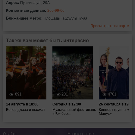
Адрес:
Пушкина ул., 29А,
Контактные данные:
260-99-66
Ближайшее метро:
Площадь Габдуллы Тукая
Просмотреть на карте
Так же вам может быть интересно
891
201
4761
14 августа в 18:00
Сегодня в 12:00
26 сентября в 19:00
Вечер джаза и шахмат
Музыкальный фестиваль
Концерт группы «Та
«Рок-бер...
Минус»
О сайте
Мы в соц. сетях