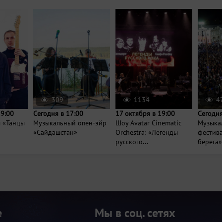
309
1134
4
19:00
Сегодня в 17:00
17 октября в 19:00
Сегодня
ы «Танцы
Музыкальный опен-эйр
Шоу Avatar Cinematic
Музыка
«Сайдашстан»
Orchestra: «Легенды
фестива
русского...
берега»
е
Мы в соц. сетях