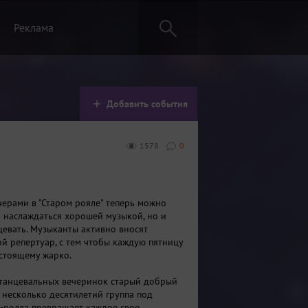
Реклама
Добавить события
1578
0
ерами в "Старом рояле" теперь можно
о наслаждаться хорошей музыкой, но и
цевать. Музыканты активно вносят
ой репертуар, с тем чтобы каждую пятницу
стоящему жарко.
танцевальных вечеринок старый добрый
е несколько десятилетий группа под
-ролла превращает каждое свое