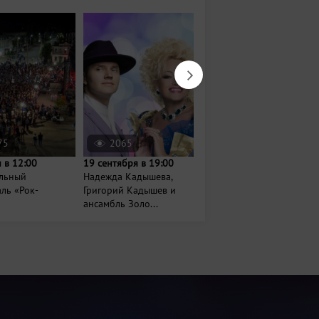
75
2065
236
 в 12:00
19 сентября в 19:00
23 октября в 20:00
льный
Надежда Кадышева,
Новое шоу Егора
ль «Рок-
Григорий Кадышев и
Крида
ансамбль Золо...