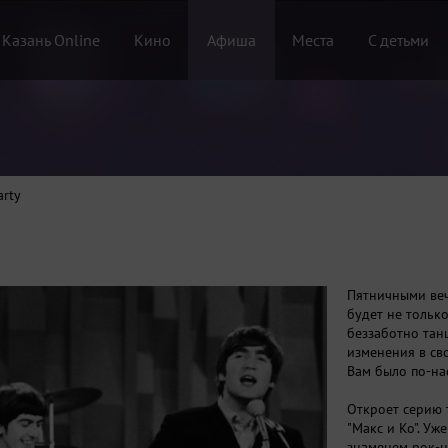
 Казань Online
Кино
Афиша
Места
С детьми
arty
Пятничными веч
будет не тольк
беззаботно тан
изменения в св
Вам было по-на
Откроет серию 
"Макс и Ко". Уж
знаменем рок-н