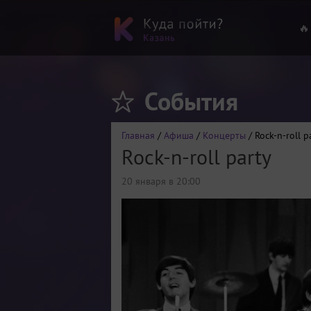
🔥
События
Главная
/
Афиша
/
Концерты
/ Rock-n-roll p
Rock-n-roll party
20 января в 20:00