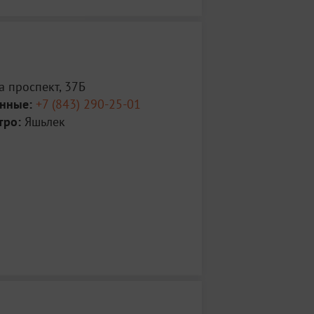
 проспект, 37Б
анные:
+7 (843) 290-25-01
тро:
Яшьлек