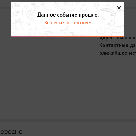
Данное событие прошло.
Вернуться к событиям
Место:
Адрес:
Ямашева
Контактные д
Ближайшее ме
тересно