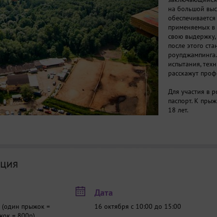
на большой выс
обеспечивается
применяемых в 
свою выдержку, 
после этого ст
роупджампинга.
испытания, тех
расскажут проф
Для участия в 
паспорт. К прыж
18 лет.
Где? Как добра
На машине:
Едем на Зеленод
ция
недоезжая есть
Йошкар-Олу. Пр
- поворачиваем
Дата
Транспортом:
На автобусе №1
 (один прыжок =
16 октября с 10:00 до 15:00
ост."АЙША" (не 
жок = 800р)