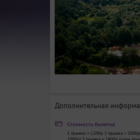
Дополнительная информа
Стоимость билетов
1 прыжок = 1200р
2 прыжка = 2000р
1000р)
3 прыжка = 2400р (один пры