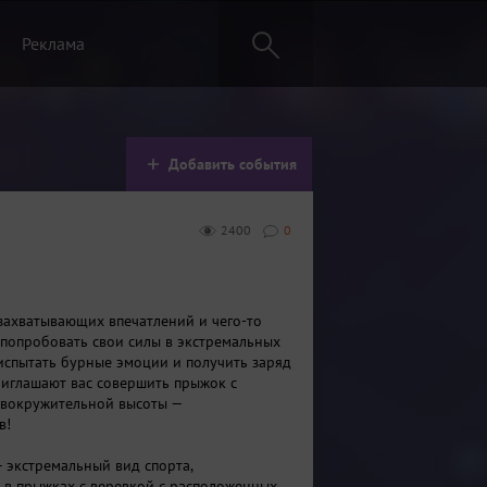
Реклама
Добавить события
2400
0
 захватывающих впечатлений и чего-то
 попробовать свои силы в экстремальных
испытать бурные эмоции и получить заряд
иглашают вас совершить прыжок с
овокружительной высоты —
в!
 экстремальный вид спорта,
в прыжках с веревкой с расположенных