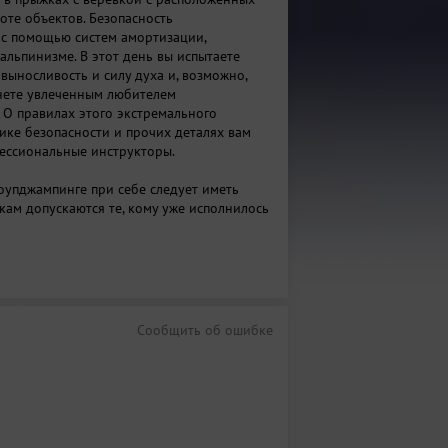
оте объектов. Безопасность
 с помощью систем амортизации,
альпинизме. В этот день вы испытаете
выносливость и силу духа и, возможно,
анете увлеченным любителем
 О правилах этого экстремального
нике безопасности и прочих деталях вам
ессиональные инструкторы.
роупджампинге при себе следует иметь
кам допускаются те, кому уже исполнилось
ться до объекта?
ольск, по трассе на Зеленодольск,
Сообщить об ошибке
 кольцо, поворачиваем направо на
имерно через 1 км первый же перекресток
 налево на Айшу. Сразу слева видно вышку.
04 от ост. Горьковское шоссе. Выходим на
"Овощевод"!!!), не переходя шоссе проходим