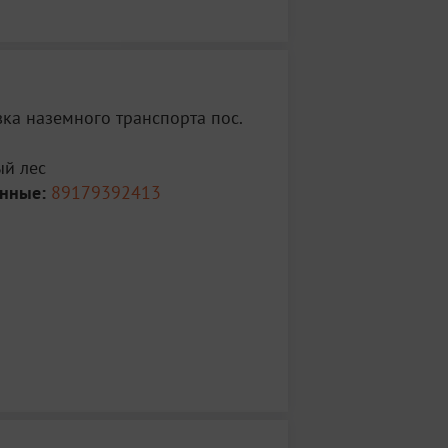
у Зеленодольска, после болотца
аправо, идём еще метров 400 и видим
фону: 89179392413
ка наземного транспорта пос.
й лес
анные:
89179392413