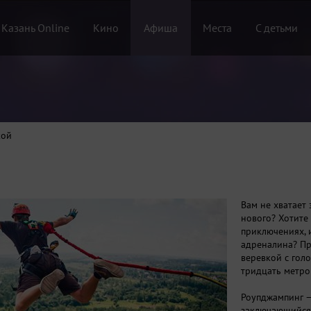
 Казань Online
Кино
Афиша
Места
С детьми
кой
Вам не хватает
нового? Хотите
приключениях, 
адреналина? Пр
веревкой с гол
тридцать метро
Роупджампинг —
заключающийся 