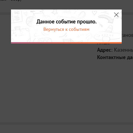
100 м в сторон
поворачиваем н
вышку)
Данное событие прошло.
Запись по теле
Вернуться к событиям
Место:
Останов
Айша
Адрес:
Казенны
Контактные д