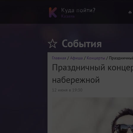
🔥
События
Главная
/
Афиша
/
Концерты
/ Праздничный
Праздничный концер
набережной
12 июня в 19:30