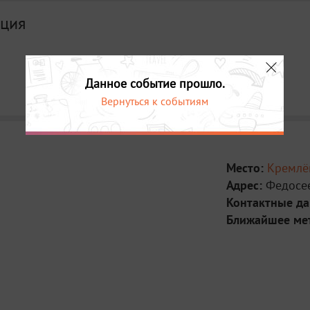
ция
Дата
Данное событие прошло.
12 июня в 19:30
Вернуться к событиям
Место:
Кремлё
Адрес:
Федосее
Контактные д
Ближайшее ме