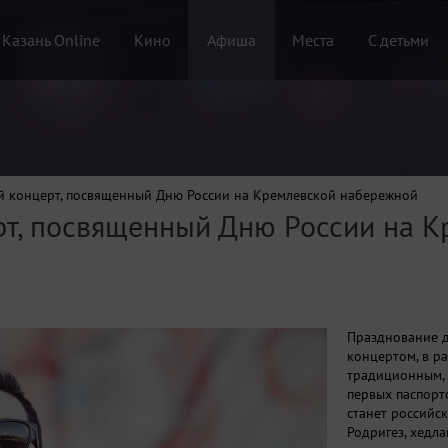
 Казань Online
Кино
Афиша
Места
С детьми
 концерт, посвященный Дню России на Кремлевской набережной
т, посвященный Дню России на К
Празднование д
концертом, в ра
традиционным,
первых паспорт
станет российс
Родригез, хедл