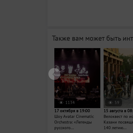
Также вам может быть ин
1134
59
17 октября в 19:00
15 августа в 08
Шоу Avatar Cinematic
Велоквест по и
Orchestra: «Легенды
Казани посвящ
русского...
140 летию...