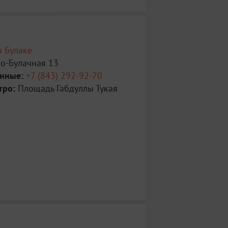
а Булаке
во-Булачная 13
анные:
+7 (843) 292-92-70
тро:
Площадь Габдуллы Тукая