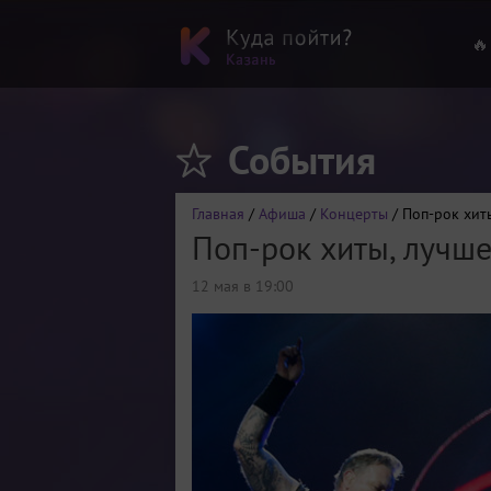
🔥
События
Главная
/
Афиша
/
Концерты
/ Поп-рок хит
Поп-рок хиты, лучш
12 мая в 19:00