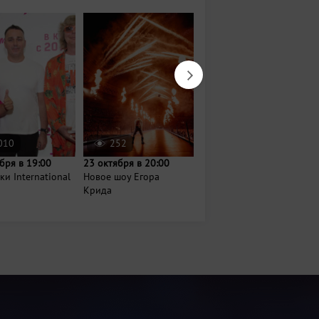
010
252
956
бря в 19:00
23 октября в 20:00
14 августа в 18:00
и International
Новое шоу Егора
Вечер джаза и шахмат
Крида