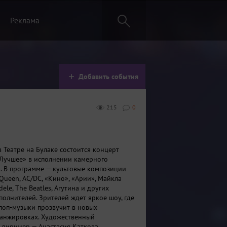
Реклама
Добавить события
215
0
в Театре на Булаке состоится концерт
 Лучшее» в исполнении камерного
а. В программе — культовые композиции
, Queen, AC/DC, «Кино», «Арии», Майкла
dele, The Beatles, Агутина и других
полнителей. Зрителей ждет яркое шоу, где
 поп-музыки прозвучит в новых
анжировках. Художественный
 дирижер — Анастасия Каткова.