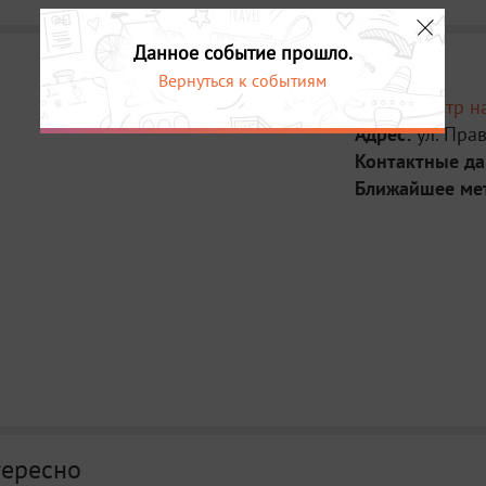
Данное событие прошло.
Вернуться к событиям
Место:
Театр н
Адрес:
ул. Пра
Контактные д
Ближайшее ме
тересно