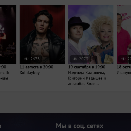
2673
2073
2
9:00
11 августа в 20:00
19 сентября в 19:00
18 октя
ematic
Xolidayboy
Надежда Кадышева,
Иванушк
генды
Григорий Кадышев и
ансамбль Золо...
е
Мы в соц. сетях