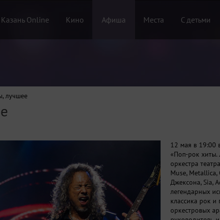
 Казань Online
Кино
Афиша
Места
С детьми
ы, лучшее
ее
12 мая в 19:00 
«Поп-рок хиты.
оркестра театр
Muse, Metallica
Джексона, Sia, A
легендарных ис
классика рок и
оркестровых ар
руководитель и