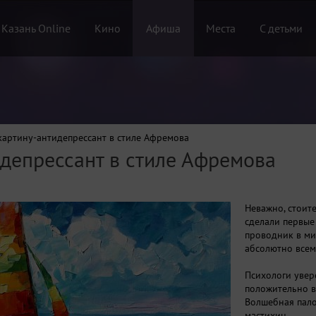
 Казань Online
Кино
Афиша
Места
С детьми
артину-антидепрессант в стиле Афремова
депрессант в стиле Афремова
Неважно, стоит
сделали первые 
проводник в ми
абсолютно все
Психологи увер
положительно в
Волшебная пало
мастихин.