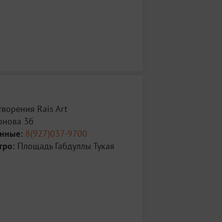
творения Rais Art
онова 3б
анные:
8(927)037-9700
тро:
Площадь Габдуллы Тукая