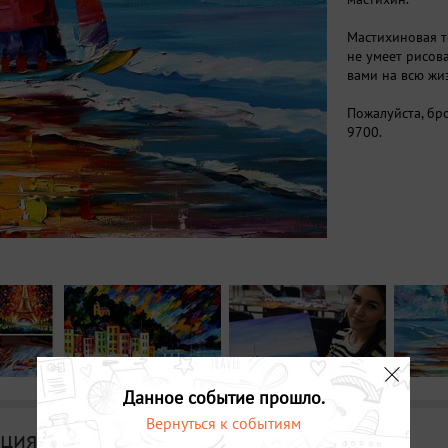
Мастихиновая т
не умеет рисова
вами на всю жи
Пожалуйста, бро
9700.
Данное событие прошло.
Вернуться к событиям
ция