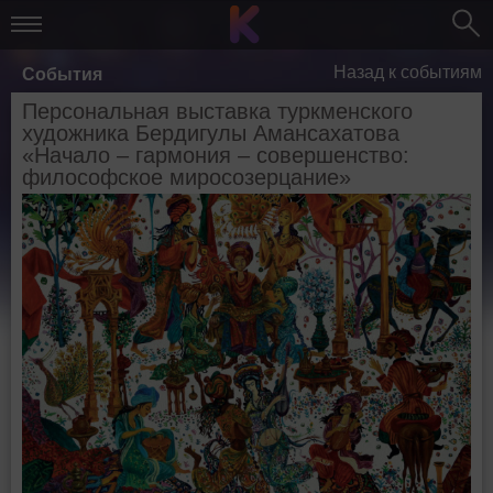
Назад к событиям
События
Персональная выставка туркменского
художника Бердигулы Амансахатова
«Начало – гармония – совершенство:
философское миросозерцание»