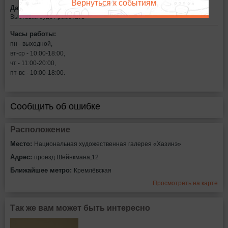
Вернуться к событиям
Дата:
Выставка будет работать
Часы работы:
пн - выходной,
вт-ср - 10:00-18:00,
чт - 11:00-20:00,
пт-вс - 10:00-18:00.
Сообщить об ошибке
Расположение
Место:
Национальная художественная галерея «Хазинэ»
Адрес:
проезд Шейнкмана,12
Ближайшее метро:
Кремлёвская
Просмотреть на карте
Так же вам может быть интересно