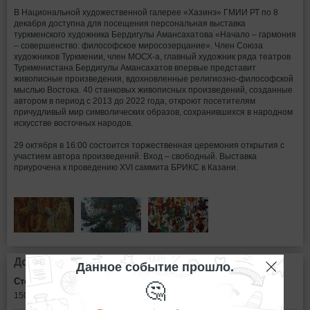
В Национальной художественной галерее «Хазинэ» ГМИИ РТ по 8
декабря доступна для посещения персональная выставка
туркменского художника Бердигулы Амансахатова «Начало – гармония
– совершенство: философское миросозерцание». Член Союза
художников Туркмении, член МОСХ-а, главный художник ряда театров
Туркменистана Бердигулы Амансахатов впервые представит
живописные произведения, вдохновленные религиозно-философской
мыслью Востока. 40 станковых живописных произведений, созданные
автором в период с 2013 до 2022 года, откроют посетителям
причудливый мир символических образов, сохранившихся в народном
искусстве восточных народов.
29 октября в 16:00 состоится торжественная церемония открытия с
участием автора произведений. Вход – свободный. Выставка
приурочена к проведению XVI саммита БРИКС в Казани.
Дополнительная информация
Данное событие прошло.
🤔
Стоимость билетов:
150 - 300
рублей