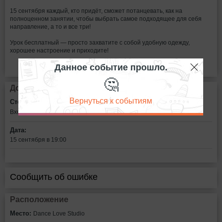
15 сентября каждый, кто придёт, сможет потанцевать, как на
полноценном занятии, чтобы выбрать самое подходящее для себя
направление, а то и все три!
Урок бесплатный — просто захватите с собой удобную одежду,
хорошее настроение и приходите!
Данное событие прошло.
🤔
Дополнительная информация
Вернуться к событиям
Стоимость билетов:
Вход свободный
Дата:
15 сентября в 19:00
Сообщить об ошибке
Расположение
Место:
Dance Love Studio