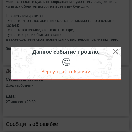
женственность и мужская природная монументальность, это целая
культура с богатой историей и светлым будущим…
На открытом уроке вы:
- узнаете, что такое аргентинское танго, как мир танго раскрыт в
Казани;
- узнаете как взаимодействовать в паре;
- узнаете о роли объятия в танце;
а также сделаете свои первые шаги с партнером под музыку танго!
Запись на урок по телефонам 8(917)915-12-50, 8(937)620-02-36
Данное событие прошло.
🤔
Вернуться к событиям
Дополнительная информация
Стоимость билетов:
Вход свободный
Дата:
27 января в 20:30
Сообщить об ошибке