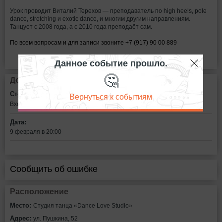
Урок проводит Виталий Терехов — преподаватель по high heels, pole
dance, stretching и exotic dance, и многим другим направлениям.
Танцует с 2008 года, а с 2010 года преподаёт сам.
По всем вопросам и для записи звоните +7 (917) 90 00 889
Данное событие прошло.
🤔
Дополнительная информация
Стоимость билетов:
Вернуться к событиям
Вход свободный
Дата:
9 февраля в 20:00
Сообщить об ошибке
Расположение
Место:
Студия танца «Dance Love Studio»
Адрес:
ул. Пушкина, 52