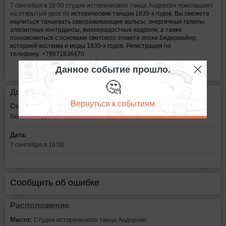
7 сентября в 16:00 студия исторического танца Андерсен приглашает
на открытый урок по
историческим танцам 1830-х годов. Вы сможете
научиться танцевать завораживающие вальсы, энергичные галопы,
элегантные контрдансы, жизнерадостные кадрили, а также
познакомиться с основами светского этикета эпохи Бидермайер,
историей костюма и моды 1830-х годов. Регистрация по
телефону: +79871836470
Данное событие прошло.
🤔
Дополнительная информация
Вернуться к событиям
Стоимость билетов:
Вход свободный
Дата:
7 сентября в 16:00
Сообщить об ошибке
Расположение
Место:
Студия исторического танца Андерсен