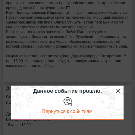
организованная национально-культурной автономией грузин Казани
при поддержке Союза художников РТ.
Нико Пиросманашвили (Пиросмани) — грузинский художник-самоучка.
Постоянно повторяющимся сюжетом творчества Пиросмани являются
сцены праздника или пира. Они могут быть частью пейзажа, а могут
быть предметом самостоятельного произведения.
Его творчество высоко оценивали Пабло Пикассо и русские
авангардисты. Знаменитая песня Аллы Пугачёвой — «Миллион алых
роз» на одноимённые стихи Андрея Вознесенского повествует об
истории любви Пиросмани к французской актрисе Маргарите ле Севр.
Открытие выставки состоится в Доме Дружбы народов Татарстана 15
мая 16:00. На открытии можно будет продегустировать грузинские
вина и национальные блюда.
Дополнительная информация
Данное событие прошло.
🤔
Стоимость билетов:
Вход свободный
Вернуться к событиям
Дата:
Выставка будет работать
15 мая в 16:00