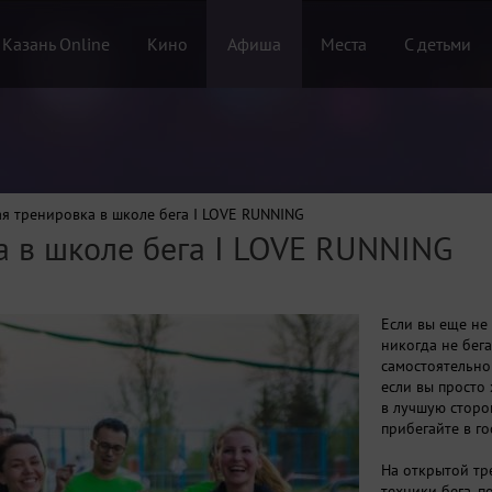
 Казань Online
Кино
Афиша
Места
С детьми
я тренировка в школе бега I LOVE RUNNING
а в школе бега I LOVE RUNNING
Если вы еще не
никогда не бега
самостоятельно 
если вы просто
в лучшую сторо
прибегайте в го
На открытой тр
техники бега, 