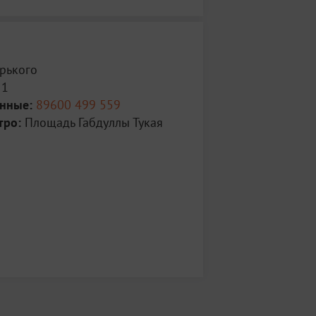
рького
 1
анные:
89600 499 559
тро:
Площадь Габдуллы Тукая