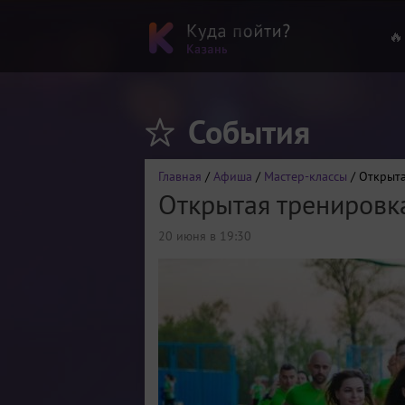
🔥
События
Главная
/
Афиша
/
Мастер-классы
/ Открыта
Открытая тренировк
20 июня в 19:30