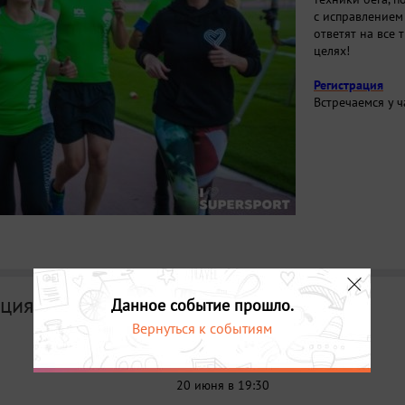
с исправлением
ответят на все 
целях!
Регистрация
Встречаемся у ч
ция
Данное событие прошло.
Вернуться к событиям
Дата
20 июня в 19:30