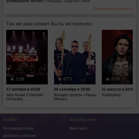
Ближайшее метро:
Площадь Габдуллы Тукая
Просмотреть на карте
Так же вам может быть интересно
1136
4773
2670
17 октября в 19:00
26 сентября в 19:00
11 августа в 20:00
Шоу Avatar Cinematic
Концерт группы «Танцы
Xolidayboy
Orchestra...
Минус»
О сайте
Мы в соц. сетях
Рекламодателям
Вконтакте
Добавить событие