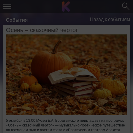
Назад к событиям
События
Осень – сказочный чертог
5 октября в 13:00 Музей Е.А. Боратынского приглашает на программу
«Осень – сказочный чертог» — музыкально-поэтическое путешествие
по временам года и частям света с «Поэтическим театром Алексея