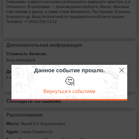
Гомазкова» и квартетом солистов Казанского камерного оркестра «La
Primavera». В программе — произведения Шуберта, Масне, Манчини,
Светланова и других, а также стихи Жуковского, Пастернака, Есенина,
Бодлера и др. Вход бесплатный по предварительной регистрации.
Телефон: +7 (843) 236-13-22.
Дополнительная информация
Стоимость билетов:
Вход свободный
Данное событие прошло.
Дата:
🤔
5 октября в 13:00
Вернуться к событиям
Сообщить об ошибке
Расположение
Место:
Музей Е.А. Боратынского
Адрес:
улица Горького,24