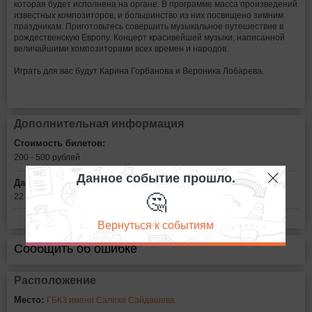
которая будет исполнена на органе. В программе масса произведений
известных композиторов, и большинство из них посвящено зимним
праздникам. Приготовьтесь совершить музыкальное путешествие в
рождественскую Европу. Концерт красивейшей музыки, написанной
величайшими композиторами всех времен и народов.
Играть для вас будут Карина Горбанова и Вероника Лобарева.
Дополнительная информация
Стоимость билетов:
200 - 500
рублей
Данное событие прошло.
Дата:
🤔
22 декабря в 18:30
Вернуться к событиям
Сообщить об ошибке
Расположение
Место:
ГБКЗ имени Салиха Сайдашева