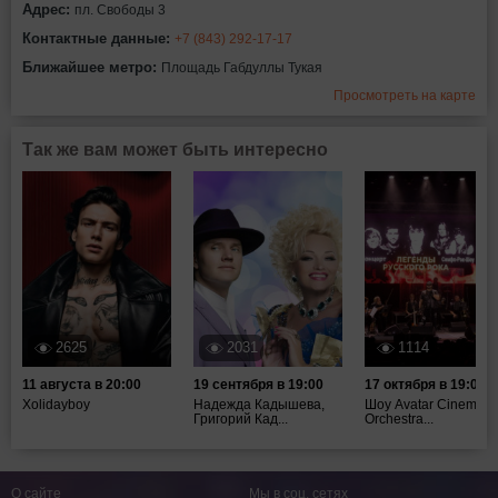
Адрес:
пл. Свободы 3
Контактные данные:
+7 (843) 292-17-17
Ближайшее метро:
Площадь Габдуллы Тукая
Просмотреть на карте
Так же вам может быть интересно
2625
2031
1114
11 августа в 20:00
19 сентября в 19:00
17 октября в 19:00
Xolidayboy
Надежда Кадышева,
Шоу Avatar Cinematic
Григорий Кад...
Orchestra...
О сайте
Мы в соц. сетях