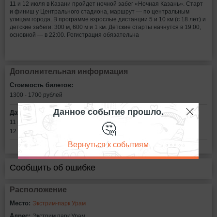
11 и 12 июля в Казани пройдет ночной забег «Ночная Казань». Старт
и финиш у Центрального стадиона, маршрут — по центральным
улицам города. В программе взрослые дистанции 5 и 10 км (с 18 лет) и
детские забеги: 300 м, 600 м и 1 км. Детские старты начнутся в 19:00,
основной — в 22:00. Регистрация обязательна
Дополнительная информация
Стоимость билетов:
1300 - 1700
рублей
Данное событие прошло.
Дата:
🤔
11 июля в 22:00
12 июля в 22:00
Вернуться к событиям
Сообщить об ошибке
Расположение
Место:
Экстрим-парк Урам
Адрес:
Экстрим парк Урам